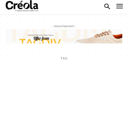
- Advertisement -
TAG