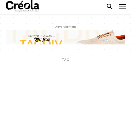
- Advertisement -
TAG