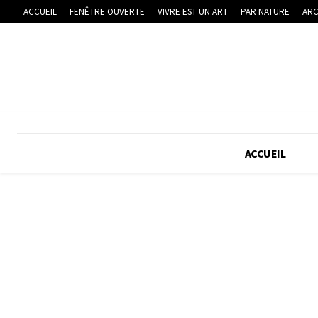
ACCUEIL
FENÊTRE OUVERTE
VIVRE EST UN ART
PAR NATURE
ARC
ACCUEIL