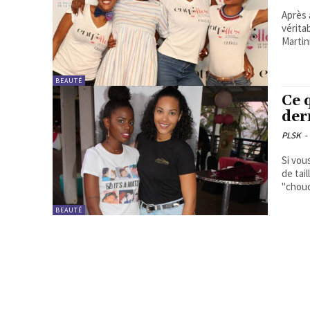
Après 
vérita
Martin
BEAUTÉ
Ce 
der
PLSK
-
Si vou
de taill
"chouc
BEAUTÉ