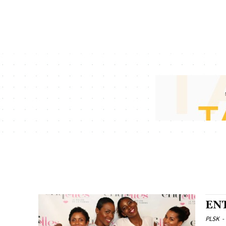
EN
PLSK
-