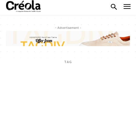
- Advertisement -
TAG