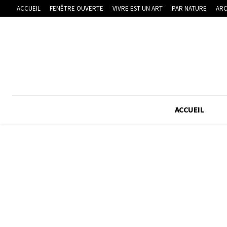
ACCUEIL
FENÊTRE OUVERTE
VIVRE EST UN ART
PAR NATURE
ARC
ACCUEIL