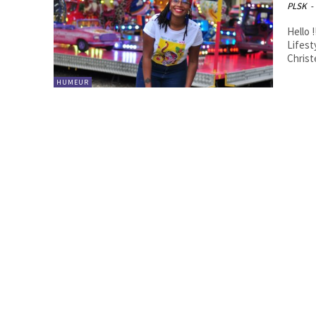
PLSK
-
Hello 
Lifest
Christe
HUMEUR