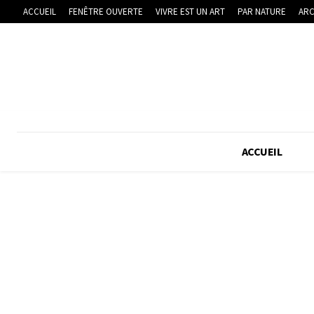
ACCUEIL
FENÊTRE OUVERTE
VIVRE EST UN ART
PAR NATURE
ARC
ACCUEIL