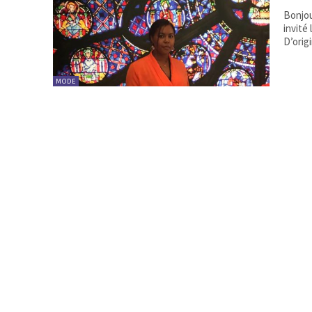
Bonjou
invité
D’origi
MODE