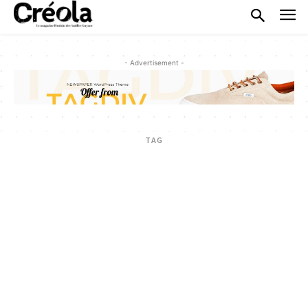
- Advertisement -
TAG