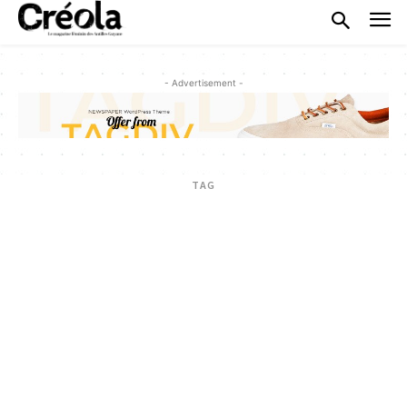
- Advertisement -
TAG