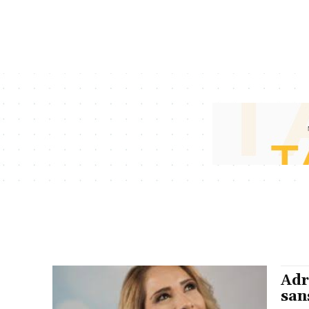
Adr
san