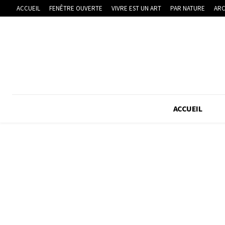
ACCUEIL
FENÊTRE OUVERTE
VIVRE EST UN ART
PAR NATURE
ARC
ACCUEIL