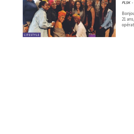
PLSK
-
Bonjou
21 ans
opérat
LIFESTYLE