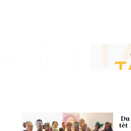
Du 
tèt