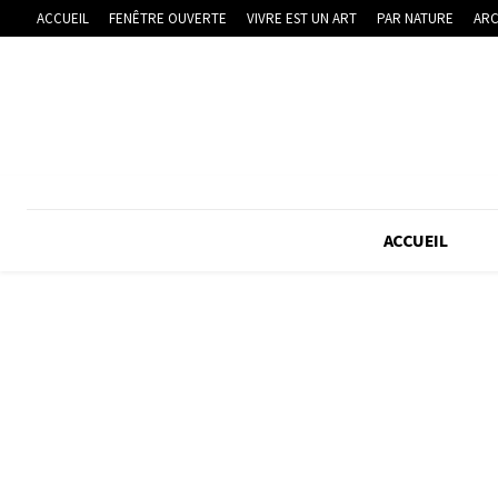
ACCUEIL
FENÊTRE OUVERTE
VIVRE EST UN ART
PAR NATURE
ARC
ACCUEIL