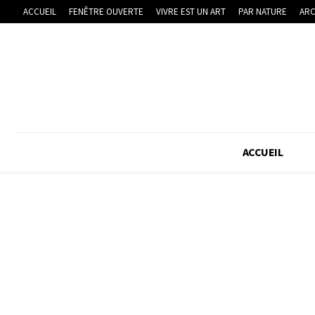
ACCUEIL
FENÊTRE OUVERTE
VIVRE EST UN ART
PAR NATURE
ARC
ACCUEIL