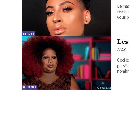
Le maq
femmes e
vous p
BEAUTÉ
Les
PLSK
-
Ceci e
gars!!!!! Messieurs, forcée de constater que vous êtes d
nombre
HUMEUR