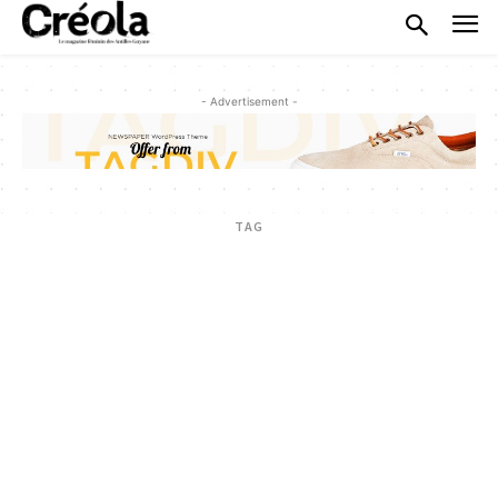
- Advertisement -
TAG