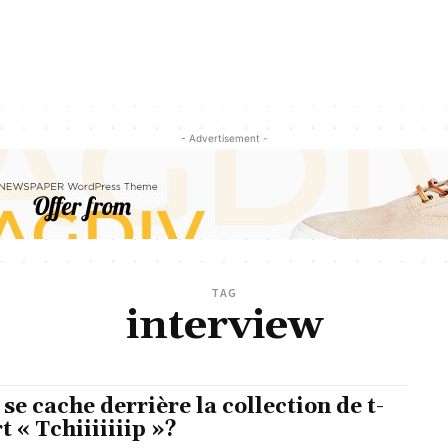
- Advertisement -
TAG
interview
 se cache derrière la collection de t-
t « Tchiiiiiiip »?