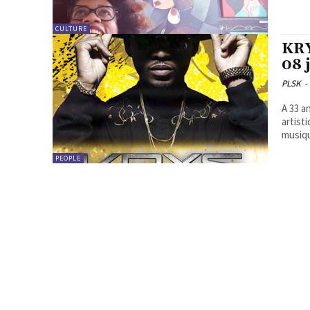
CULTURE
KRY
08 j
PLSK
-
A 33 a
artist
musiqu
PEOPLE