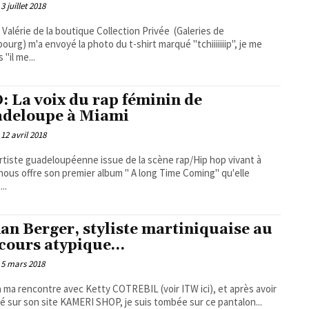
3 juillet 2018
Valérie de la boutique Collection Privée (Galeries de
ourg) m'a envoyé la photo du t-shirt marqué "tchiiiiiiip", je me
s "il me...
: La voix du rap féminin de
deloupe à Miami
12 avril 2018
rtiste guadeloupéenne issue de la scène rap/Hip hop vivant à
nous offre son premier album " A long Time Coming" qu'elle
...
an Berger, styliste martiniquaise au
cours atypique…
5 mars 2018
à ma rencontre avec Ketty COTREBIL (voir ITW ici), et après avoir
é sur son site KAMERI SHOP, je suis tombée sur ce pantalon...