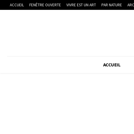
ACCUEIL
FENÊTRE OUVERTE
VIVRE EST UN ART
PAR NATURE
ARC
ACCUEIL