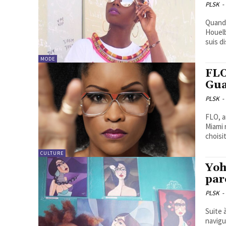
PLSK
-
Quand 
Houelb
suis di
MODE
FLO
Gua
PLSK
-
FLO, a
Miami 
choisit
CULTURE
Yoh
par
PLSK
-
Suite 
navigu