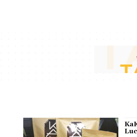
KaK
Luc