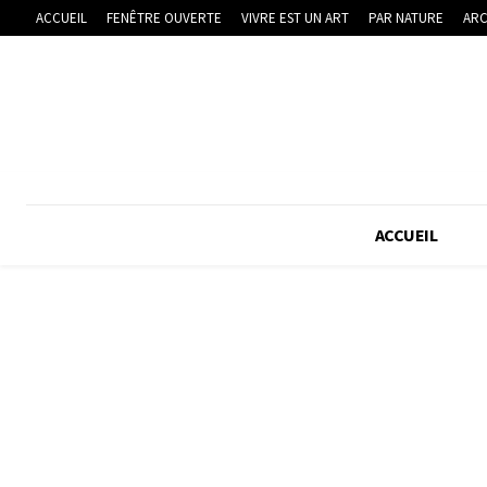
ACCUEIL
FENÊTRE OUVERTE
VIVRE EST UN ART
PAR NATURE
ARC
ACCUEIL