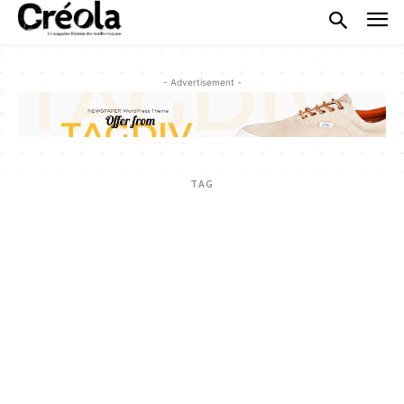
- Advertisement -
TAG