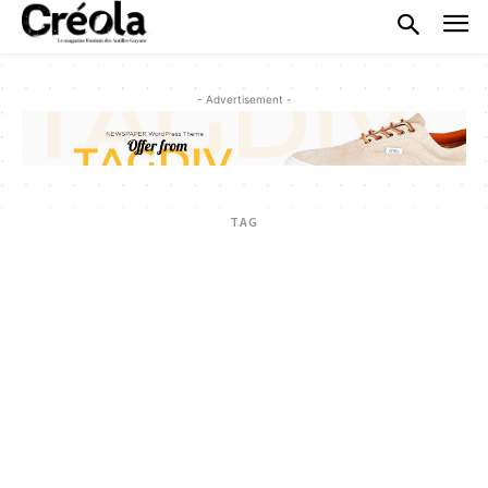
- Advertisement -
TAG