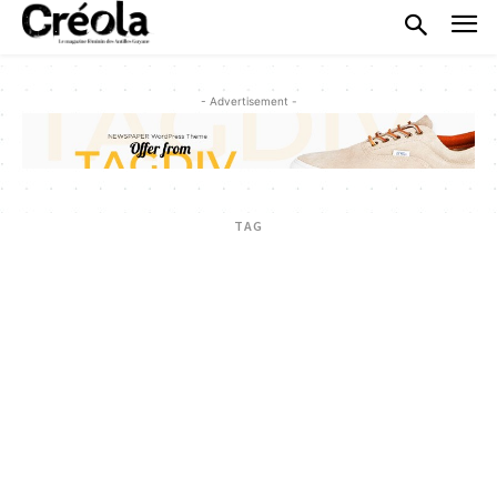
- Advertisement -
TAG