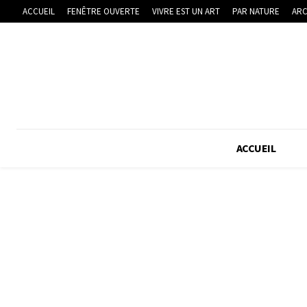
ACCUEIL
FENÊTRE OUVERTE
VIVRE EST UN ART
PAR NATURE
ARC
ACCUEIL