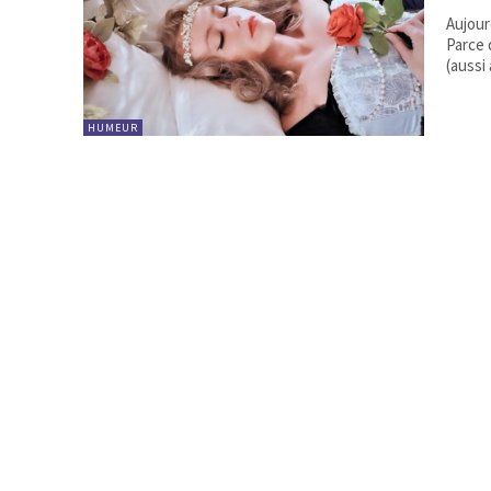
Aujour
Parce qu'e
(aussi
HUMEUR