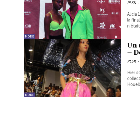
PLSK
-
Alicia
la fin
n'était
MODE
Un 
– D
PLSK
-
Hier s
collection. Après la Fashion Week de Pa
Houelb
MODE