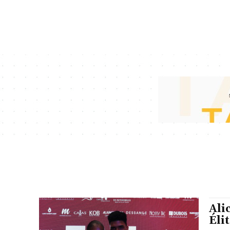
Ali
Éli