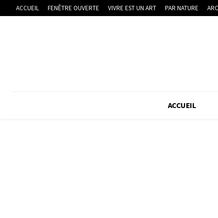
ACCUEIL
FENÊTRE OUVERTE
VIVRE EST UN ART
PAR NATURE
ARC
ACCUEIL