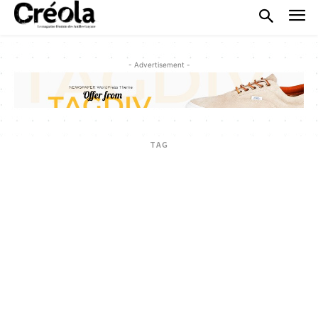
- Advertisement -
TAG