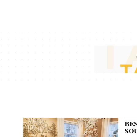
BES
SO