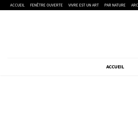
ACCUEIL
FENÊTRE OUVERTE
VIVRE EST UN ART
PAR NATURE
ARC
ACCUEIL