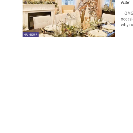
PLSK
-
OMG Noël c'est maintenant genre, là maintenant là! La dernière
occasi
HUMEUR