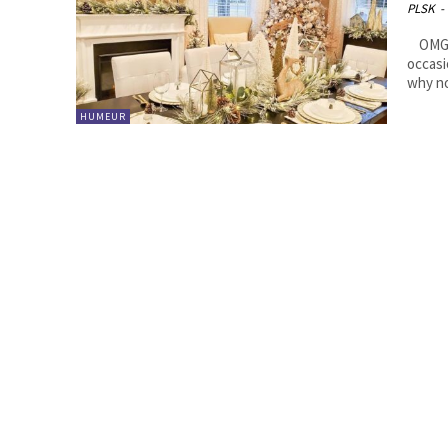
PLSK
-
OMG Noël c'est maintenant genre, là maintenant là! La dernière
occasi
HUMEUR