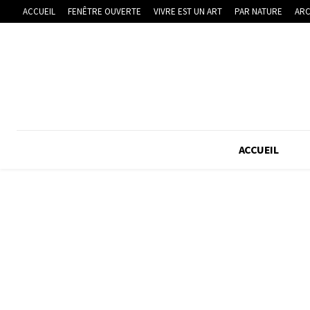
ACCUEIL
FENÊTRE OUVERTE
VIVRE EST UN ART
PAR NATURE
ARC
ACCUEIL