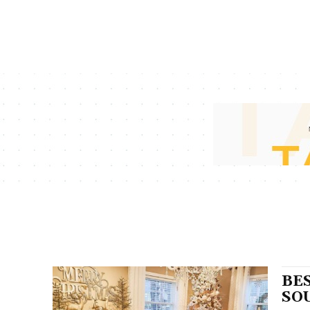
BES
SO