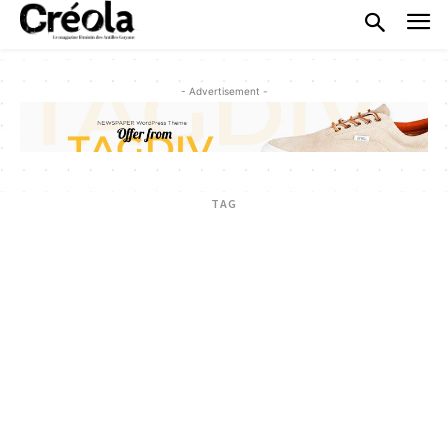
- Advertisement -
TAG