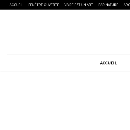
ACCUEIL
FENÊTRE OUVERTE
VIVRE EST UN ART
PAR NATURE
ARC
ACCUEIL