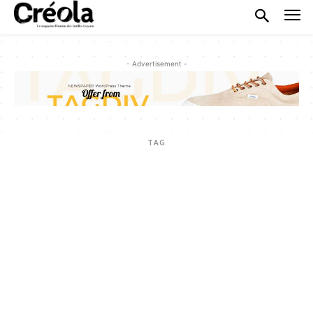
- Advertisement -
TAG