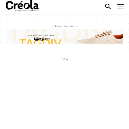
- Advertisement -
TAG