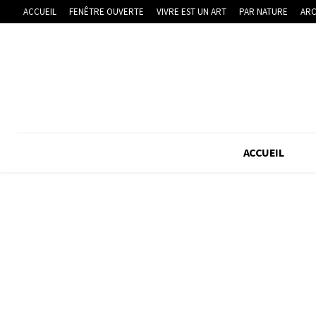
ACCUEIL
FENÊTRE OUVERTE
VIVRE EST UN ART
PAR NATURE
ARC
ACCUEIL