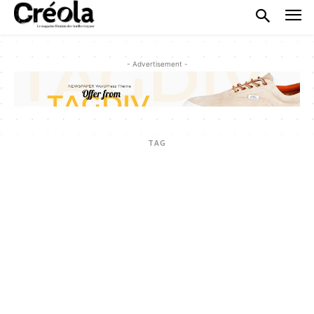
- Advertisement -
TAG