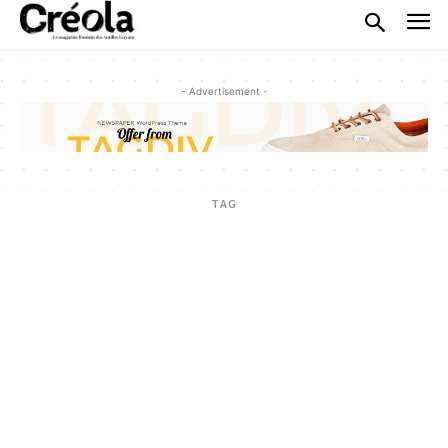
- Advertisement -
TAG