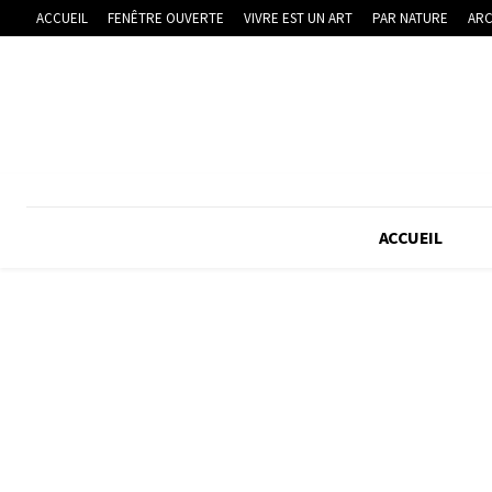
ACCUEIL
FENÊTRE OUVERTE
VIVRE EST UN ART
PAR NATURE
ARC
ACCUEIL