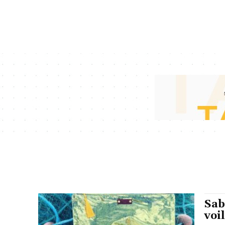
Sab
voi