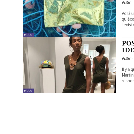
PLSK
-
Voilà 
qu'écologique! Lorsque l'une
l'exis
MODE
PO
IDE
PLSK
-
Il y a
Martin
respon
MODE