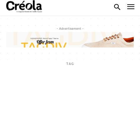
- Advertisement -
TAG