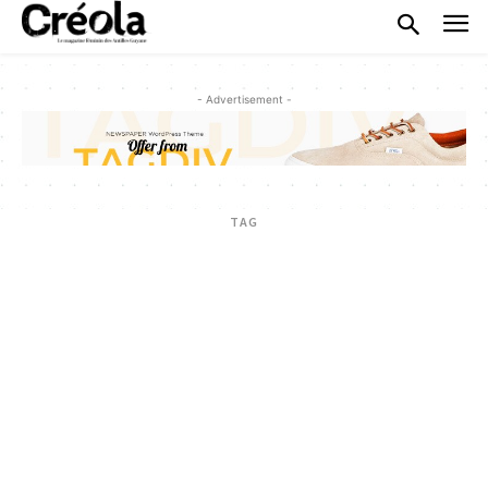
- Advertisement -
TAG