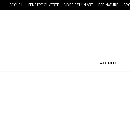
ACCUEIL
FENÊTRE OUVERTE
VIVRE EST UN ART
PAR NATURE
ARC
ACCUEIL