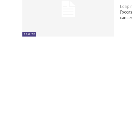
Lollip
l’occa
BEAUTÉ