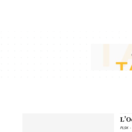
L’O
PLSK
-