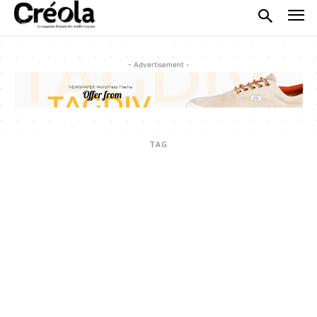
- Advertisement -
TAG