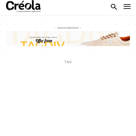
- Advertisement -
TAG