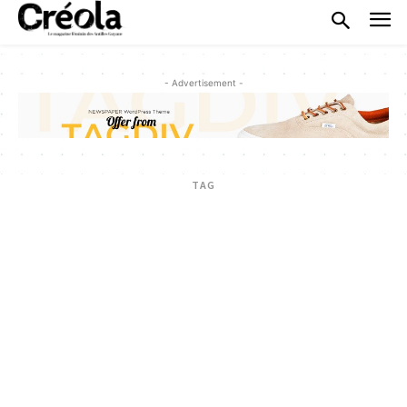
- Advertisement -
TAG