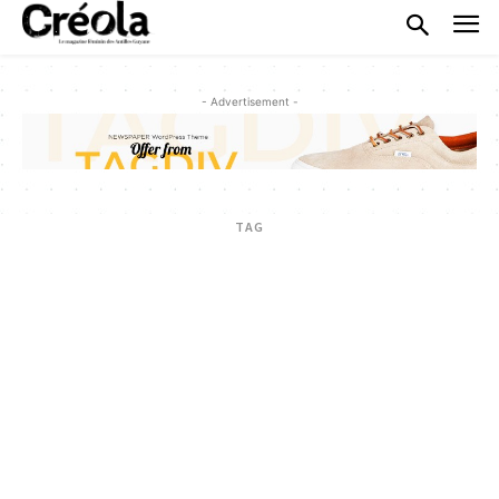
- Advertisement -
TAG