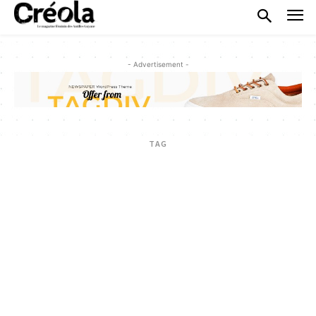
- Advertisement -
TAG