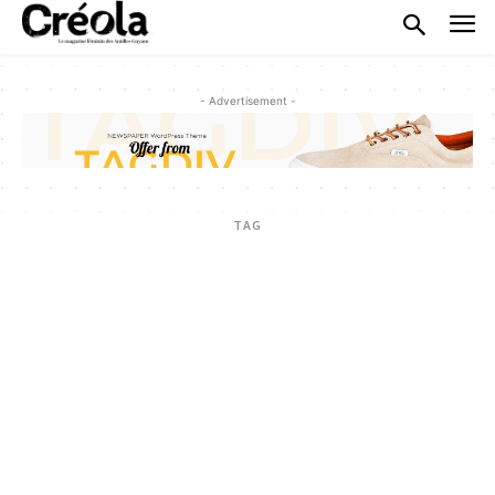
- Advertisement -
TAG