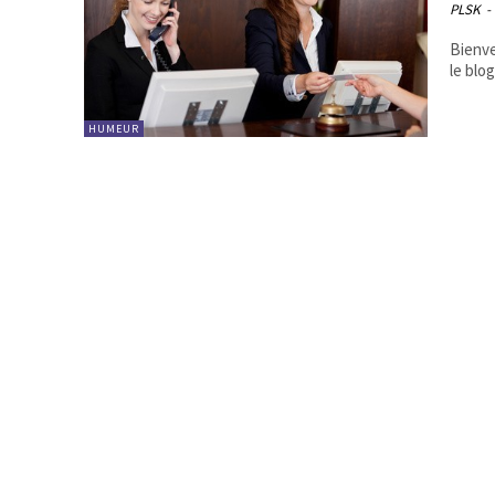
PLSK
-
Bienve
le blo
HUMEUR