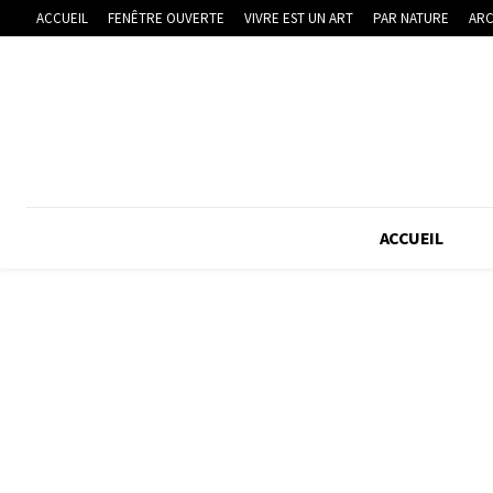
ACCUEIL
FENÊTRE OUVERTE
VIVRE EST UN ART
PAR NATURE
ARC
ACCUEIL