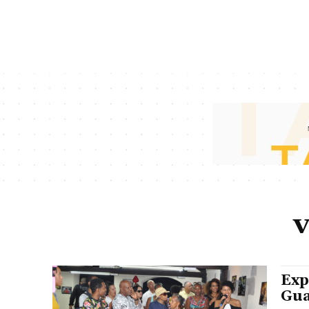
v
Exp
Gua