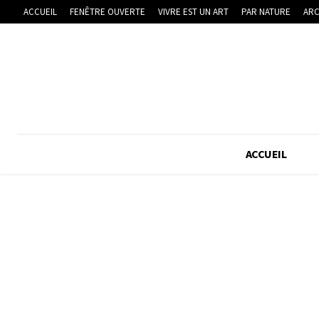
ACCUEIL
FENÊTRE OUVERTE
VIVRE EST UN ART
PAR NATURE
ARC
ACCUEIL