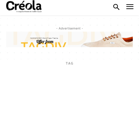
- Advertisement -
TAG