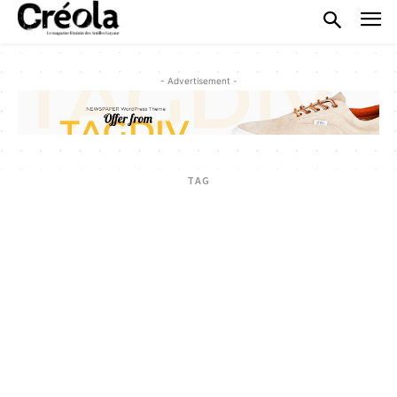
- Advertisement -
TAG