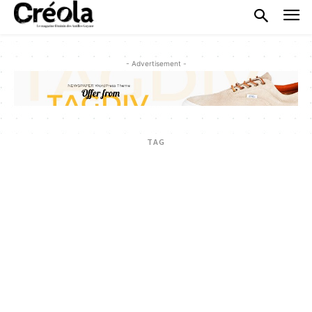
- Advertisement -
TAG