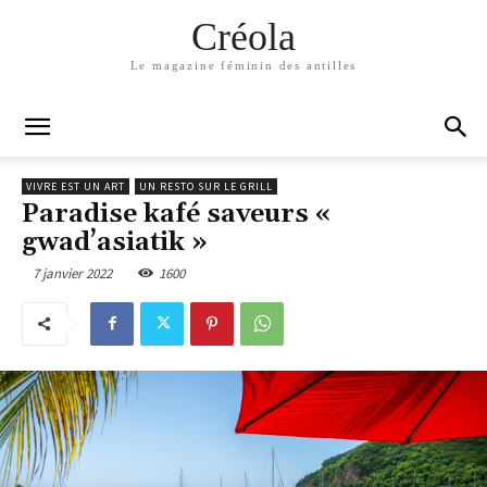
Créola
Le magazine féminin des antilles
VIVRE EST UN ART
UN RESTO SUR LE GRILL
Paradise kafé saveurs «
gwad’asiatik »
7 janvier 2022
1600