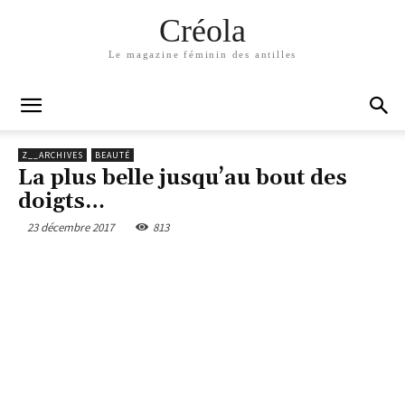
Créola
Le magazine féminin des antilles
Z__ARCHIVES
BEAUTÉ
La plus belle jusqu’au bout des
doigts…
23 décembre 2017
813