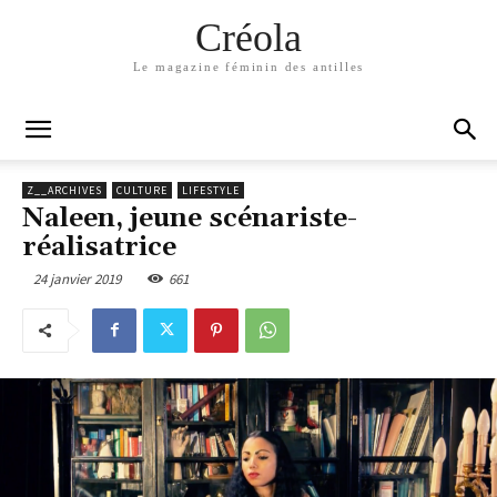
Créola
Le magazine féminin des antilles
Z__ARCHIVES
CULTURE
LIFESTYLE
Naleen, jeune scénariste-
réalisatrice
24 janvier 2019
661