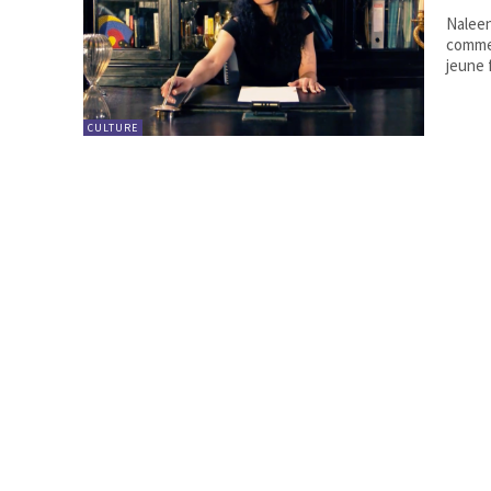
Naleen
comme 
jeune 
CULTURE