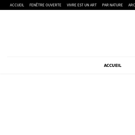
ACCUEIL
FENÊTRE OUVERTE
VIVRE EST UN ART
PAR NATURE
ARC
ACCUEIL