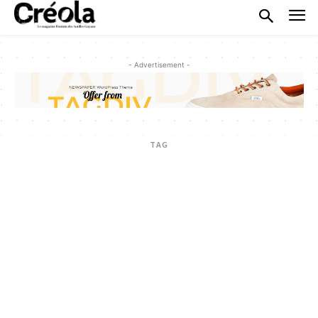
- Advertisement -
TAG