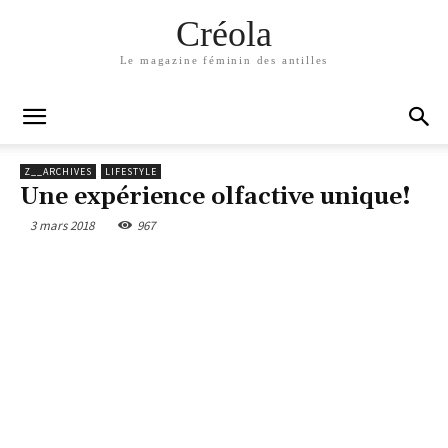
Créola
Le magazine féminin des antilles
Z__ARCHIVES
LIFESTYLE
Une expérience olfactive unique!
3 mars 2018
967